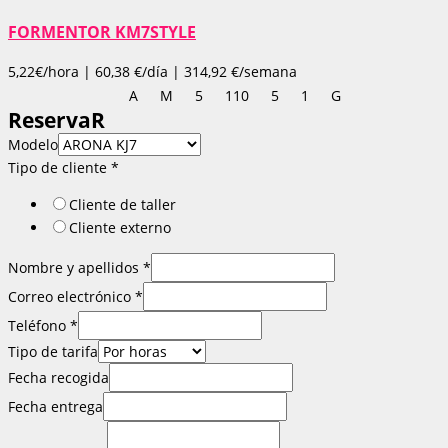
FORMENTOR KM7STYLE
5,22€/hora | 60,38 €/día | 314,92 €/semana
A
M
5
110
5
1
G
ReservaR
Modelo
Tipo de cliente
*
Cliente de taller
Cliente externo
Nombre y apellidos
*
Correo electrónico
*
Teléfono
*
Tipo de tarifa
Modelo
Fecha recogida
tarifa
Fecha entrega
Teléfono