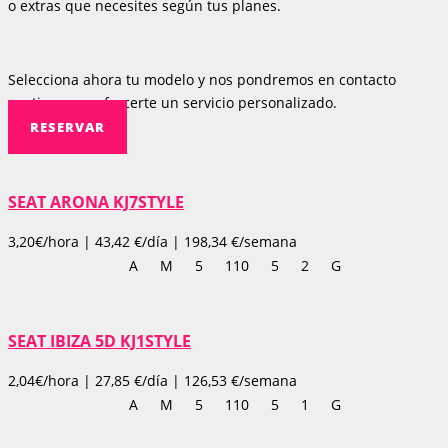
o extras que necesites según tus planes.
Selecciona ahora tu modelo y nos pondremos en contacto
contigo para ofrecerte un servicio personalizado.
RESERVAR
SEAT ARONA KJ7STYLE
3,20€/hora | 43,42 €/día | 198,34 €/semana
A
M
5
110
5
2
G
SEAT IBIZA 5D KJ1STYLE
2,04€/hora | 27,85 €/día | 126,53 €/semana
A
M
5
110
5
1
G